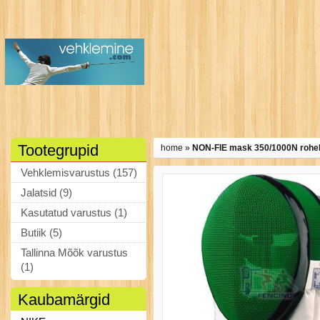
Tootegrupid
home
»
NON-FIE mask 350/1000N rohel
Vehklemisvarustus (157)
Jalatsid (9)
Kasutatud varustus (1)
Butiik (5)
Tallinna Mõõk varustus
(1)
Kaubamärgid