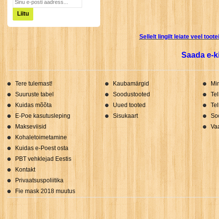
Liitu
Sellelt lingilt leiate veel to
Saada e-ki
Tere tulemast!
Kaubamärgid
Mi
Suuruste tabel
Soodustooted
Tel
Kuidas mõõta
Uued tooted
Tel
E-Poe kasutusleping
Sisukaart
So
Makseviisid
Vaa
Kohaletoimetamine
Kuidas e-Poest osta
PBT vehklejad Eestis
Kontakt
Privaatsuspoliitika
Fie mask 2018 muutus
Shoprolle